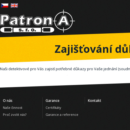
Zajišťování d
Naši detektivové pro Vás zajistí potřebné důkazy pro Vaše jednání (soudn
O nás
Garance
Kontakt
Naše činnost
Certifikáty
Proč zvolit nás?
Garance a reference