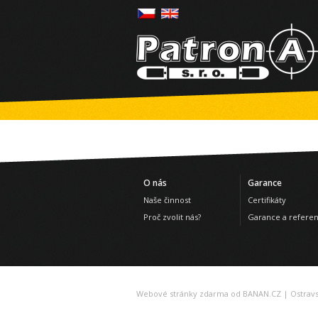
O nás
Garance
Naše činnost
Certifikáty
Proč zvolit nás?
Garance a refere
Webové stránky zdarma
od
BANAN.CZ
|
Ostrav