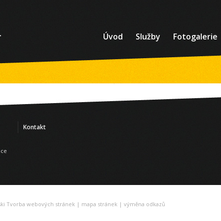
Úvod
Služby
Fotogalerie
Kontakt
nce
ski Tvorba webových stránek
|
mapa stránek
|
výměna odkazů