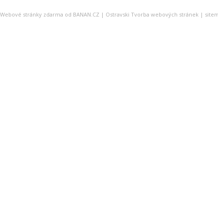
Webové stránky zdarma
od
BANAN.CZ
|
Ostravski Tvorba webových stránek
|
site