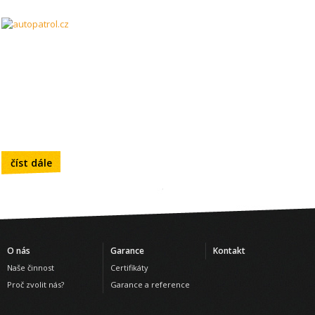
číst dále
O nás
Garance
Kontakt
Naše činnost
Certifikáty
Proč zvolit nás?
Garance a reference